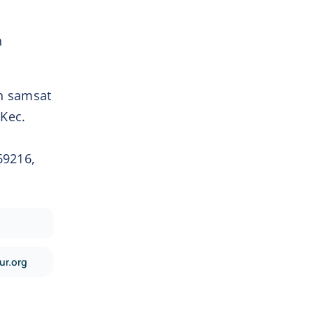
n
an samsat
 Kec.
69216,
ur.org