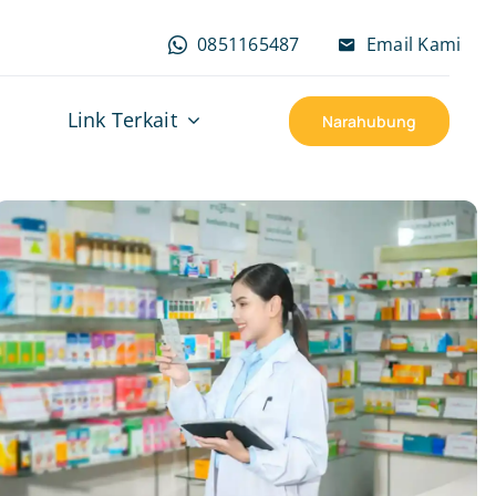
0851165487
Email Kami
Link Terkait
Narahubung