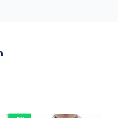
n
Pojok