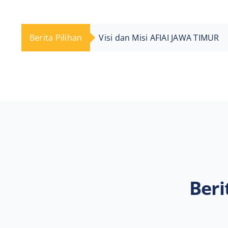

Berita Pilihan
Kegiatan Utama AFIAI JAWA TIM

Beri